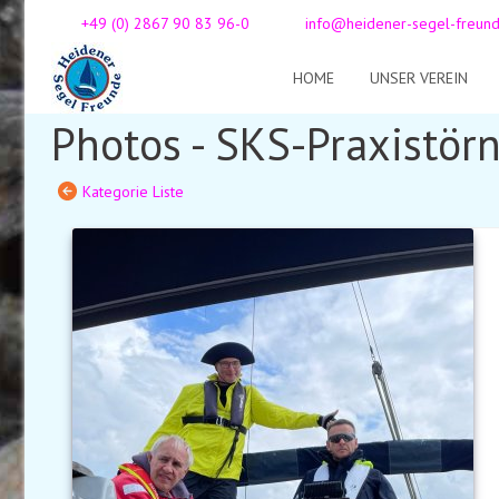
+49 (0) 2867 90 83 96-0
info@heidener-segel-freun
HOME
UNSER VEREIN
Photos - SKS-Praxistör
Kategorie Liste